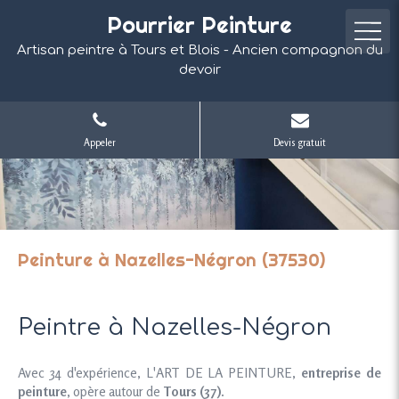
Pourrier Peinture
Artisan peintre à Tours et Blois - Ancien compagnon du
devoir
Appeler
Devis gratuit
Peinture à Nazelles-Négron (37530)
Peintre à Nazelles-Négron
Avec 34 d'expérience, L'ART DE LA PEINTURE,
entreprise de
peinture
, opère autour de
Tours (37)
.