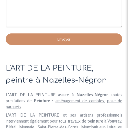
Envoyer
L'ART DE LA PEINTURE,
peintre à Nazelles-Négron
L'ART DE LA PEINTURE
assure à
Nazelles-Négron
toutes
prestations de
Peinture
:
aménagement de combles
,
pose de
parquets
.
L'ART DE LA PEINTURE et ses artisans professionnels
interviennent également pour tous travaux de
peinture
à
Vouvray
,
Bléré
,
Monnaie
,
Saint-Pierre-des-Corps
,
Montlouis-sur-Loire
ou